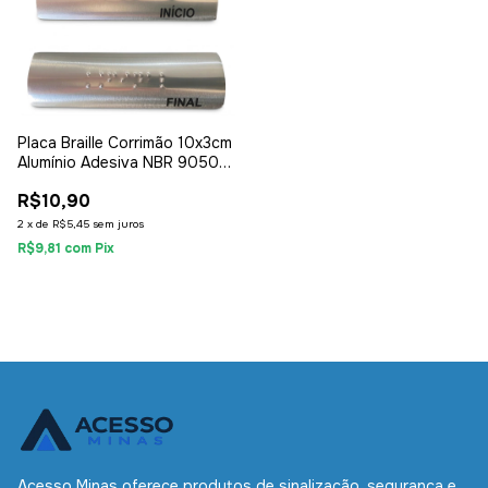
Placa Braille Corrimão 10x3cm
Alumínio Adesiva NBR 9050
Início e Final
R$10,90
2
x
de
R$5,45
sem juros
R$9,81
com
Pix
Acesso Minas oferece produtos de sinalização, segurança e