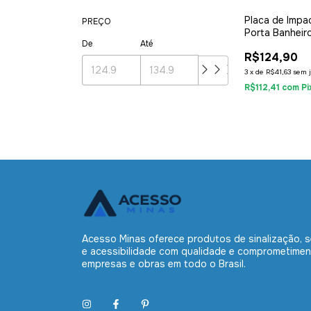
Placa de Impa
PREÇO
Porta Banheir
De
Até
Acessível Ino
R$124,90
9050
3
x
de
R$41,63
sem 
R$112,41
com
Pi
Acesso Minas oferece produtos de sinalização, 
e acessibilidade com qualidade e comprometimen
empresas e obras em todo o Brasil.