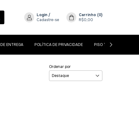
Login
/
Carrinho
(
0
)
Cadastre-se
R$0,00
 DE ENTREGA
POLÍTICA DE PRIVACIDADE
PISO TÁTIL CONCRETO 
Ordenar por