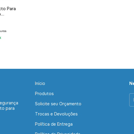
cto Para
o
x NBR
juros
x
Início
Ne
Produtos
segurança
Solicite seu Orçamento
to para
Trocas e Devoluções
Política de Entrega