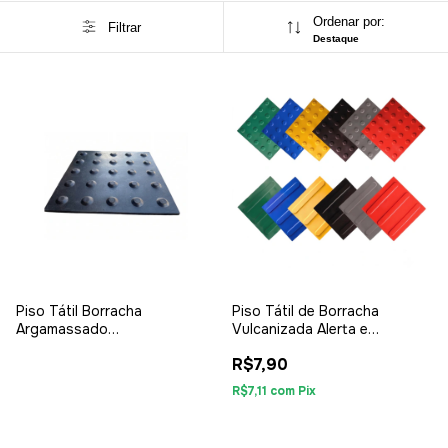
Ordenar por:
Filtrar
Destaque
Piso Tátil Borracha
Piso Tátil de Borracha
Argamassado
Vulcanizada Alerta e
250x250x12mm
Direcional 25x25cm 5mm
R$7,90
Espessura
R$7,11
com
Pix